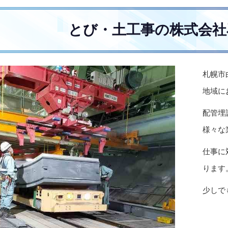
とび・土工事の株式会社
札幌市
地域に
配管埋
様々な
仕事に
ります
少しで