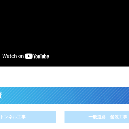
績
トンネル工事
一般道路 舗装工事