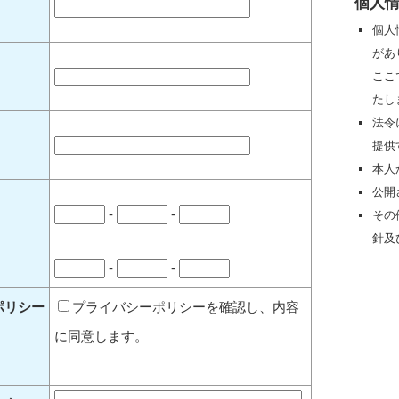
個人
個人
があ
ここ
たし
法令
提供
本人
公開
-
-
その
針及
-
-
ポリシー
プライバシーポリシーを確認し、内容
に同意します。